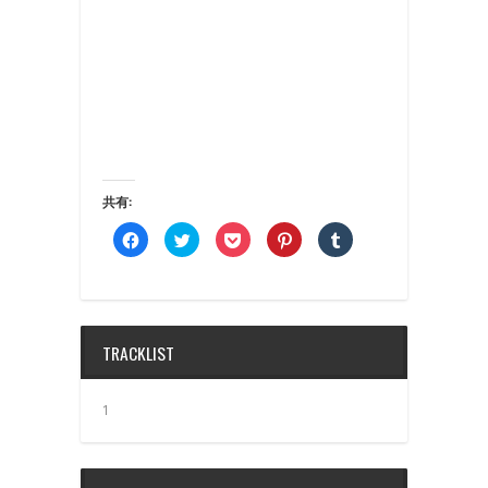
共有:
Facebook
ク
ク
ク
ク
で
リ
リ
リ
リ
共
ッ
ッ
ッ
ッ
有
ク
ク
ク
ク
す
し
し
し
し
る
て
て
て
て
に
Twitter
Pocket
Pinterest
Tumblr
は
で
で
で
で
ク
共
シ
共
共
TRACKLIST
リ
有
ェ
有
有
ッ
(新
ア
(新
(新
ク
し
(新
し
し
し
い
し
い
い
て
ウ
い
ウ
ウ
1
く
ィ
ウ
ィ
ィ
だ
ン
ィ
ン
ン
さ
ド
ン
ド
ド
い
ウ
ド
ウ
ウ
(新
で
ウ
で
で
し
開
で
開
開