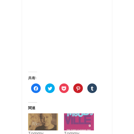
共有:
Facebook
ク
ク
ク
ク
で
リ
リ
リ
リ
共
ッ
ッ
ッ
ッ
有
ク
ク
ク
ク
す
し
し
し
し
る
て
て
て
て
関連
に
Twitter
Pocket
Pinterest
Tumblr
は
で
で
で
で
ク
共
シ
共
共
リ
有
ェ
有
有
ッ
(新
ア
(新
(新
ク
し
(新
し
し
し
い
し
い
い
Tommy
Tommy
て
ウ
い
ウ
ウ