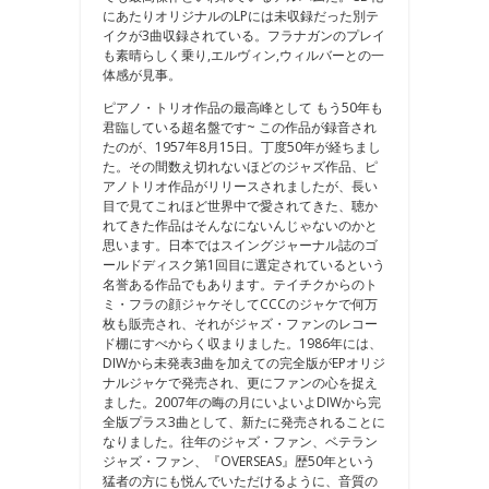
にあたりオリジナルのLPには未収録だった別テ
イクが3曲収録されている。フラナガンのプレイ
も素晴らしく乗り,エルヴィン,ウィルバーとの一
体感が見事。
ピアノ・トリオ作品の最高峰として もう50年も
君臨している超名盤です~ この作品が録音され
たのが、1957年8月15日。丁度50年が経ちまし
た。その間数え切れないほどのジャズ作品、ピ
アノトリオ作品がリリースされましたが、長い
目で見てこれほど世界中で愛されてきた、聴か
れてきた作品はそんなにないんじゃないのかと
思います。日本ではスイングジャーナル誌のゴ
ールドディスク第1回目に選定されているという
名誉ある作品でもあります。テイチクからのト
ミ・フラの顔ジャケそしてCCCのジャケで何万
枚も販売され、それがジャズ・ファンのレコー
ド棚にすべからく収まりました。1986年には、
DIWから未発表3曲を加えての完全版がEPオリジ
ナルジャケで発売され、更にファンの心を捉え
ました。2007年の晦の月にいよいよDIWから完
全版プラス3曲として、新たに発売されることに
なりました。往年のジャズ・ファン、ベテラン
ジャズ・ファン、『OVERSEAS』歴50年という
猛者の方にも悦んでいただけるように、音質の