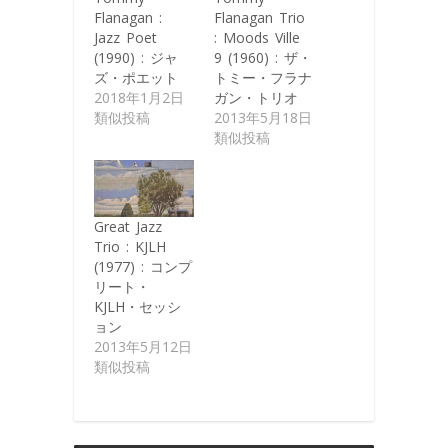
く
ィ
ウ
ィ
ィ
Flanagan :
Flanagan Trio
だ
ン
ィ
ン
ン
さ
ド
ン
ド
ド
Jazz Poet
: Moods Ville
い
ウ
ド
ウ
ウ
(1990) : ジャ
9 (1960) : ザ・
(新
で
ウ
で
で
し
開
で
開
開
ズ・ポエット
トミー・フラナ
い
き
開
き
き
ウ
ま
き
ま
ま
2018年1月2日
ガン・トリオ
ィ
す)
ま
す)
す)
類似投稿
2013年5月18日
ン
す)
ド
類似投稿
ウ
で
開
き
ま
す)
Great Jazz
Trio : KJLH
(1977) : コンプ
リート・
KJLH・セッシ
ョン
2013年5月12日
類似投稿