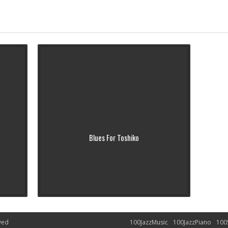
Blues For Toshiko
ved
100JazzMusic
100JazzPiano
100