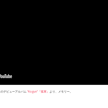
ドのデビューアルバム
“Kogun”『孤軍』
より、メモリー。