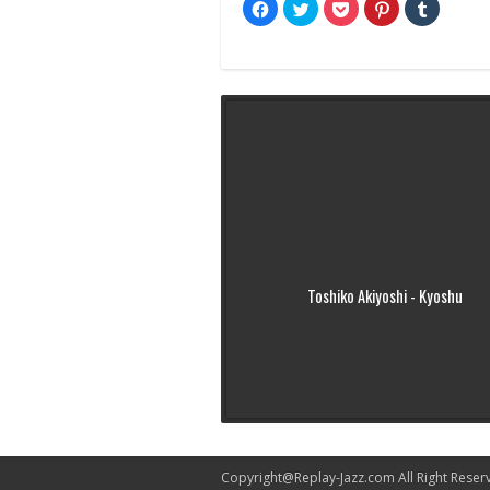
Facebook
ク
ク
ク
ク
で
リ
リ
リ
リ
共
ッ
ッ
ッ
ッ
有
ク
ク
ク
ク
す
し
し
し
し
る
て
て
て
て
に
Twitter
Pocket
Pinterest
Tumblr
は
で
で
で
で
ク
共
シ
共
共
リ
有
ェ
有
有
ッ
(新
ア
(新
(新
ク
し
(新
し
し
し
い
し
い
い
て
ウ
い
ウ
ウ
く
ィ
ウ
ィ
ィ
だ
ン
ィ
ン
ン
さ
ド
ン
ド
ド
い
ウ
ド
ウ
ウ
(新
で
ウ
で
で
し
開
で
開
開
い
き
開
き
き
ウ
ま
き
ま
ま
ィ
Toshiko Akiyoshi - Kyoshu
す)
ま
す)
す)
ン
す)
ド
ウ
で
開
き
ま
す)
Copyright@
Replay-Jazz.com
All Right Reser